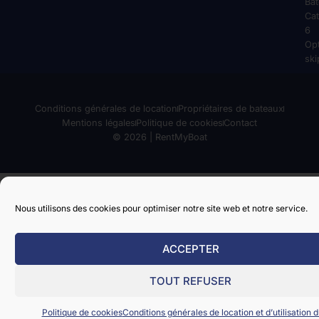
Ba
Cat
6
Op
ski
Conditions générales de location
Propriétaires de bateaux
Mentions légales
Politique de cookies
Contact
© 2026 | RentMyBoat
Nous utilisons des cookies pour optimiser notre site web et notre service.
ACCEPTER
TOUT REFUSER
Politique de cookies
Conditions générales de location et d’utilisation d