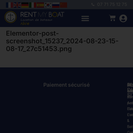
07 71 75 12 75
Elementor-post-
screenshot_15237_2024-08-23-15-
08-17_27c51453.png
Paiement sécurisé
P
GÉ
RÉ
À
D
Acc
Ba
SA
SI
Tar
sa
For
Act
pe
Act
Co
Ba
EV
Cat
Ev
1
&
Ba
Ser
Cat
Ge