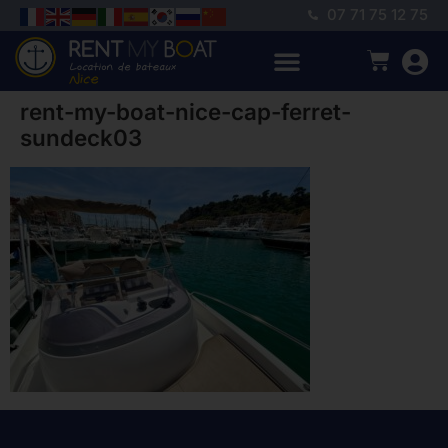
07 71 75 12 75
rent-my-boat-nice-cap-ferret-
sundeck03