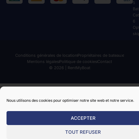
5
Ba
Cat
6
Op
ski
Conditions générales de location
Propriétaires de bateaux
Mentions légales
Politique de cookies
Contact
© 2026 | RentMyBoat
Nous utilisons des cookies pour optimiser notre site web et notre service.
ACCEPTER
TOUT REFUSER