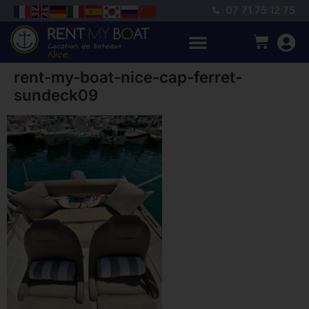
07 71 75 12 75
rent-my-boat-nice-cap-ferret-
sundeck09