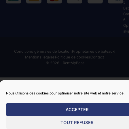
5
Ba
Cat
6
Op
ski
Conditions générales de location
Propriétaires de bateaux
Mentions légales
Politique de cookies
Contact
© 2026 | RentMyBoat
Nous utilisons des cookies pour optimiser notre site web et notre service.
ACCEPTER
TOUT REFUSER