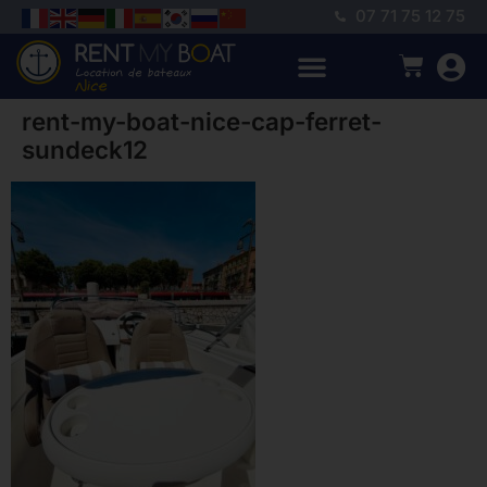
07 71 75 12 75
rent-my-boat-nice-cap-ferret-
sundeck12