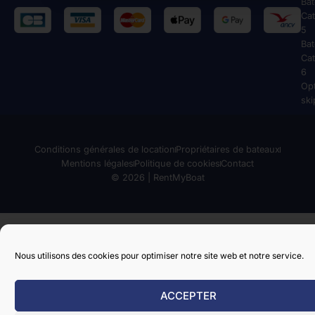
Ba
Cat
5
Ba
Cat
6
Op
ski
Conditions générales de location
Propriétaires de bateaux
Mentions légales
Politique de cookies
Contact
© 2026 | RentMyBoat
Nous utilisons des cookies pour optimiser notre site web et notre service.
ACCEPTER