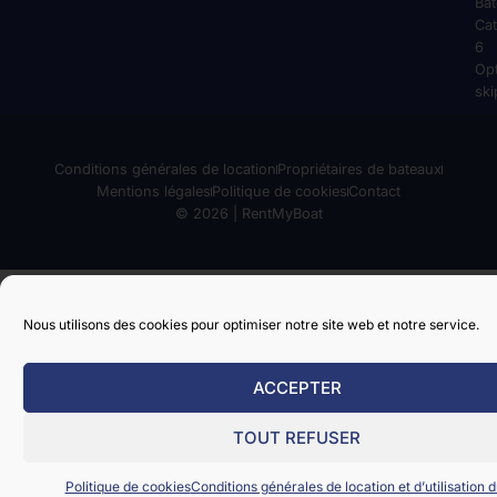
Ba
Cat
6
Op
ski
Conditions générales de location
Propriétaires de bateaux
Mentions légales
Politique de cookies
Contact
© 2026 | RentMyBoat
Nous utilisons des cookies pour optimiser notre site web et notre service.
ACCEPTER
TOUT REFUSER
Politique de cookies
Conditions générales de location et d’utilisation d