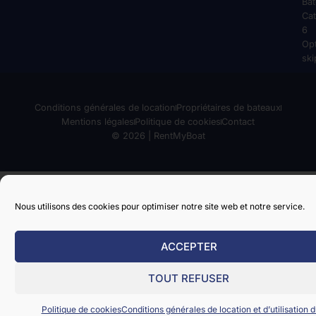
Ba
Cat
6
Op
ski
Conditions générales de location
Propriétaires de bateaux
Mentions légales
Politique de cookies
Contact
© 2026 | RentMyBoat
Nous utilisons des cookies pour optimiser notre site web et notre service.
ACCEPTER
TOUT REFUSER
Politique de cookies
Conditions générales de location et d’utilisation d