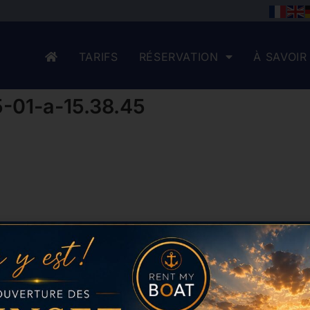
TARIFS
RÉSERVATION
À SAVOIR
-01-a-15.38.45
Paiement sécurisé