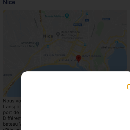
Nice
Nous vous avons répertorié les différents mode de
transports pour pouvoir rejoindre notre agence sur le
port de Nice et louer un bateau pour la journée.
Différents moyens s’offrent à vous pour venir louer un
bateau VOITURE :– Par l’autoroute > En provenance
d’Aix-en-Provence (environ 30min) : sortie 50