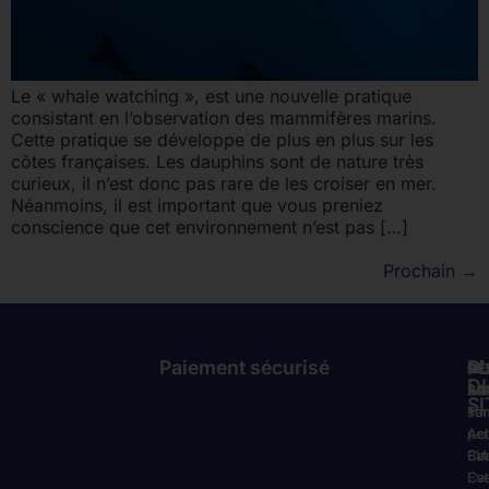
Le « whale watching », est une nouvelle pratique
consistant en l’observation des mammifères marins.
Cette pratique se développe de plus en plus sur les
côtes françaises. Les dauphins sont de nature très
curieux, il n’est donc pas rare de les croiser en mer.
Néanmoins, il est important que vous preniez
conscience que cet environnement n’est pas […]
Prochain
→
Paiement sécurisé
P
GÉ
RÉ
À
D
Acc
Ba
SA
SI
Tar
sa
For
Act
pe
Act
Co
Ba
EV
Cat
Ev