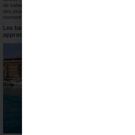
de bateau à prix abordables pour une excursion en mer
des plus inoubliables. Il est temps de s’accorder un
moment à l’extérieur et profiter de la […]
Les bateaux se préparent… Le déconfinement
approche !