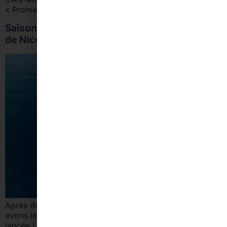
« Promenade des Anglais », prendre la voie rapide, […]
Saison 2020 – location de bateaux sur le port
de Nice
Après de longues semaines confinées à la maison, nous
avons le plaisir de vous informer que la saison 2020 est
lancée ! Nous vous accueillons et proposons la location