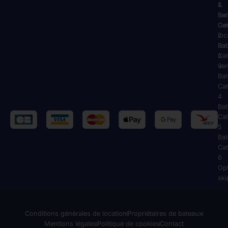
1
&
Ba
Ser
Cat
Ge
2
loc
Ba
Ba
Cat
à
3
ve
Ba
Cat
4
Ba
Cat
5
Ba
Cat
6
Op
ski
Conditions générales de location
Propriétaires de bateaux
Mentions légales
Politique de cookies
Contact