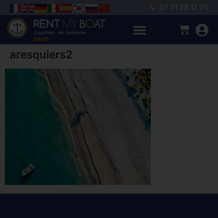
07 71 75 12 75
aresquiers2