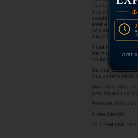
plus belles
calanque
jeux à bord et de pr
peaufiner son bronz
solaire est vivement
déjeuner gourmet a
aucun doute, vous 
Il faut reconnaître q
marin donnera le so
n’oublierez jamais c
De plus, vous pourr
plus votre location
Alors n’attendez pl
avec ou sans permis
Réservez
sans plus 
À très bientôt!
LA TEAM RENT MY BO