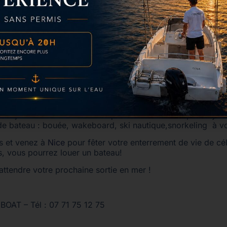
s dans les environs de Nice
!
Fun et rigolade assuré! À vous
oposer des gages à l’heureux(se) élu(e). De plus, c’est le 
age pour le grand jour! Attention tout de même au coup de 
 conseillée! Surtout, prévoyez une bonne playlist pour l’am
rrosé de champagne (à consommer tout de même avec mod
partagerez un moment fort et émouvant dans un cadre para
ue la mer est un lieu idyllique pour célébrer toutes sortes d’
urire à tous les passagers à bord. Qui plus est, vos invité
es instants de bonheur passés sur l’eau.
ez ajouter des
activités nautiques
de votre choix pour dyna
 de bateau : bouée, wakeboard, ski nautique,snorkeling à vo
us et venez à
Nice
pour fêter votre enterrement de vie de cé
, vous pourrez louer un bateau!
attendre votre prochaine sortie en mer !
AT – Tél : 07 71 75 12 75