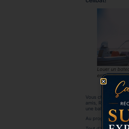
célibat!
Louer un bate
enterrement de
Vous cherchez une i
amis, RENT MY BOAT 
une balade en mer l
Au programme, une j
Tout d’abord, vous 