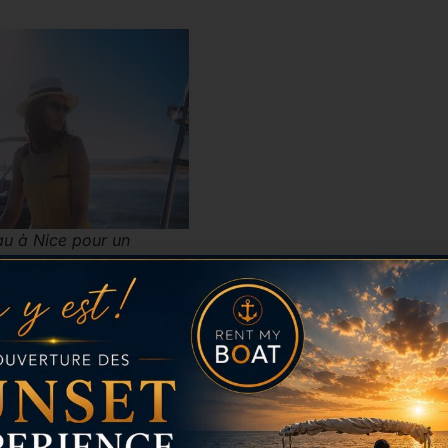
au à Nice pour un
 vie de célibataire
dée hors originale pour organiser l’enterrement de vie de cé
vous propose de louer un bateau à Nice ! En effet, faites-
e temps d’une journée inoubliable. Amusement garantit!
ournée idéale à partager entre amis!
disposerez d’un bateau rien que pour vous! Vous pourrez vo