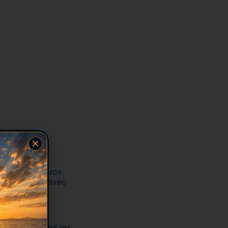
libataire de vos
vous plaisir avec
us diriger vers les