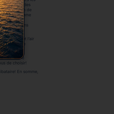
 d’organiser des
meilleur moyen de
soleil! La crème
biance et un
ération)! Sans
disiaque.
évènements et l’air
s et vous-même
miser encore
us de choisir!
libataire! En somme,