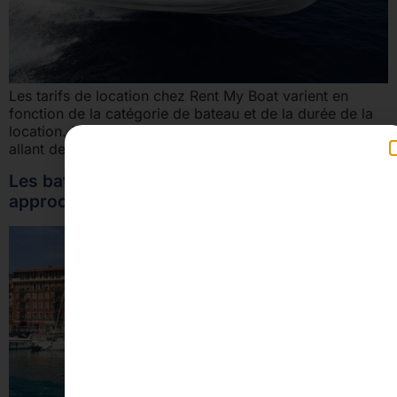
Les tarifs de location chez Rent My Boat varient en
fonction de la catégorie de bateau et de la durée de la
location. Les prix démarrent à 99 € avec des durées
allant de 2 à 8 heures…
Les bateaux se préparent… Le déconfinement
approche !