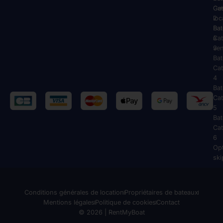
Cat
Ge
2
loc
Ba
Ba
Cat
à
3
ve
Ba
Cat
4
Ba
Cat
5
Ba
Cat
6
Op
ski
Conditions générales de location
Propriétaires de bateaux
Mentions légales
Politique de cookies
Contact
© 2026 | RentMyBoat