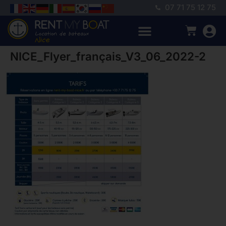
07 71 75 12 75
NICE_Flyer_français_V3_06_2022-2