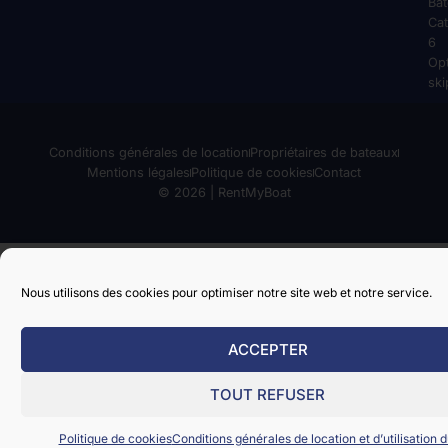
Ba
Cat
6
Op
ski
Conditions générales de location
Propriétaires de bateaux
Mentions légales
Politique de cookies
Contact
© 2026 | RentMyBoat
Nous utilisons des cookies pour optimiser notre site web et notre service.
ACCEPTER
TOUT REFUSER
Politique de cookies
Conditions générales de location et d’utilisation d