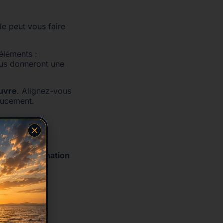
le peut vous faire
éléments :
ous donneront une
œuvre
. Alignez-vous
doucement.
 de la
coordination
cun :