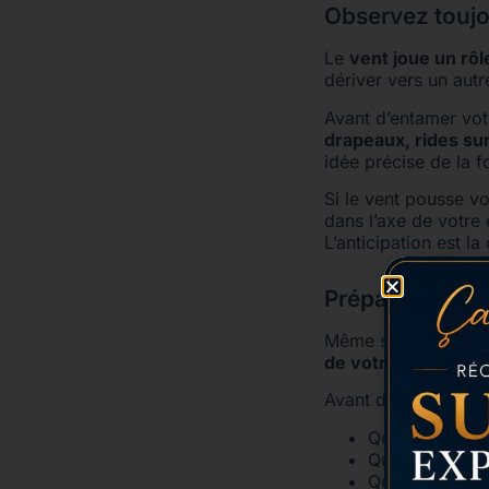
Observez toujou
Le
vent joue un rô
dériver vers un autr
Avant d’entamer vot
drapeaux, rides su
idée précise de la f
Si le vent pousse vo
dans l’axe de votre
L’anticipation est la 
Préparez votre
Même si vous êtes à 
de votre équipage
.
Avant d’arriver à qu
Qui tient la gaf
Qui saute à qu
Qui s’occupe d