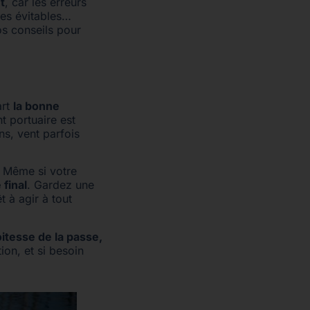
t
, car les erreurs
ges évitables…
os conseils pour
art
la bonne
t portuaire est
s, vent parfois
. Même si votre
final
. Gardez une
 à agir à tout
oitesse de la passe,
ion, et si besoin