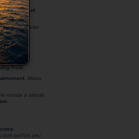
cation permet
ipe bien préparée
 Des imprévus
sang-froid
.
calmement
. Mieux
t le monde a débuté
how.
 votre
s sont parfois peu