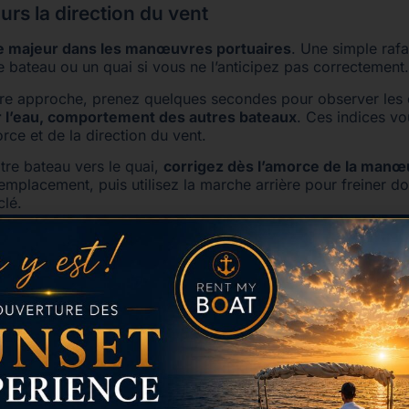
rs la direction du vent
le majeur dans les manœuvres portuaires
. Une simple rafa
e bateau ou un quai si vous ne l’anticipez pas correctement.
re approche, prenez quelques secondes pour observer les 
r l’eau, comportement des autres bateaux
. Ces indices v
orce et de la direction du vent.
tre bateau vers le quai,
corrigez dès l’amorce de la man
 emplacement, puis utilisez la marche arrière pour freiner 
clé.
 équipage avant d’amarrer
l’aise à la barre, la réussite de l’amarrage dépend souvent
ai, prenez quelques instants pour expliquer les rôles de cha
fe ?
ai ?
es pare-battages ?