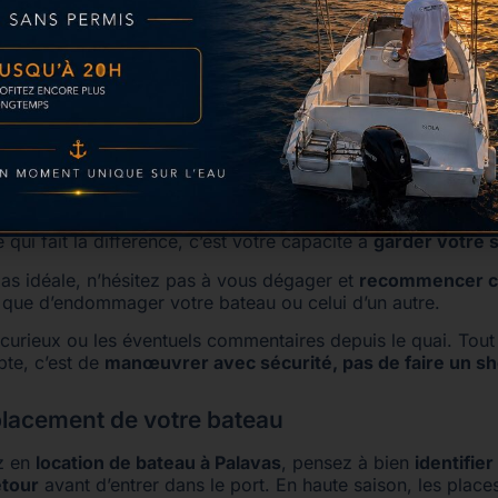
 que vos passagers savent quoi faire.
Une bonne communi
 brusques, les hésitations ou les mauvaises réactions.
 bord, donnez les consignes avec calme et clarté. Une équ
u port plus fluide et plus sûr.
lme, quoi qu’il arrive
 autre bateau qui gêne la manœuvre, un équipier distrait…
 qui fait la différence, c’est votre capacité à
garder votre 
pas idéale, n’hésitez pas à vous dégager et
recommencer 
r que d’endommager votre bateau ou celui d’un autre.
 curieux ou les éventuels commentaires depuis le quai. Tou
pte, c’est de
manœuvrer avec sécurité, pas de faire un s
placement de votre bateau
z en
location de bateau à Palavas
, pensez à bien
identifier
tour
avant d’entrer dans le port. En haute saison, les place