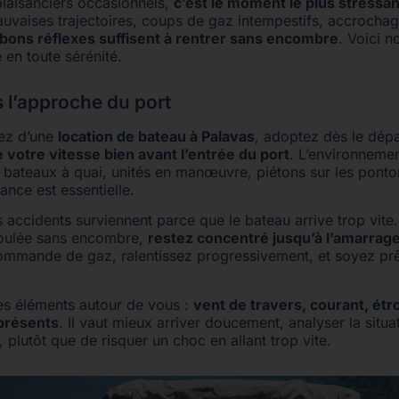
laisanciers occasionnels,
c’est le moment le plus stressan
auvaises trajectoires, coups de gaz intempestifs, accrocha
bons réflexes suffisent à rentrer sans encombre
. Voici n
e en toute sérénité.
s l’approche du port
tez d’une
location de bateau à Palavas
, adoptez dès le dép
 votre vitesse bien avant l’entrée du port
. L’environnemen
bateaux à quai, unités en manœuvre, piétons sur les ponton
ance est essentielle.
s accidents surviennent parce que le bateau arrive trop vite
roulée sans encombre,
restez concentré jusqu’à l’amarrage 
ommande de gaz, ralentissez progressivement, et soyez prêt
es éléments autour de vous :
vent de travers, courant, étr
présents
. Il vaut mieux arriver doucement, analyser la situat
, plutôt que de risquer un choc en allant trop vite.