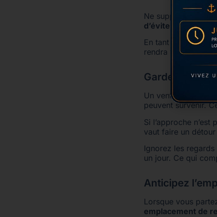
Ne supposez jamais
d’éviter les gestes
En tant que chef de
rendra votre retour a
Gardez votre ca
Un vent soudain, un
peuvent survenir. Ce
Si l’approche n’est 
vaut faire un détou
Ignorez les regards
un jour. Ce qui com
Anticipez l’em
Lorsque vous parte
emplacement de re