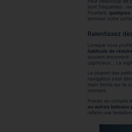
Pour beaucoup de p
sont fréquentes : m
Pourtant,
quelques 
terminer votre sorti
Ralentissez dè
Lorsque vous profi
habitude de réduire
souvent encombré : 
capricieux… La vigil
La plupart des petit
navigation s’est dé
main ferme sur la c
moment.
Prenez en compte l
ou autres bateaux 
refaire une tentative